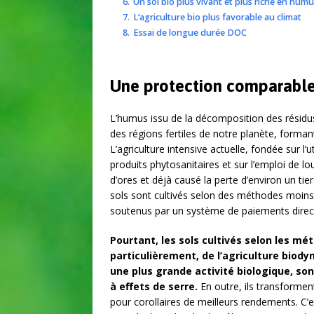
6.
Un sol bio plus vivant et plus riche en hum
7.
L’agriculture bio plus favorable au climat
8.
Essai de longue durée DOC
Une protection comparable
L’humus issu de la décomposition des résidus
des régions fertiles de notre planète, form
L’agriculture intensive actuelle, fondée sur l’
produits phytosanitaires et sur l’emploi de lou
d’ores et déjà causé la perte d’environ un tie
sols sont cultivés selon des méthodes moins
soutenus par un système de paiements direct
Pourtant, les sols cultivés selon les mét
particulièrement, de l’agriculture bi
une plus grande activité biologique, so
à effets de serre.
En outre, ils transforment
pour corollaires de meilleurs rendements. C’e