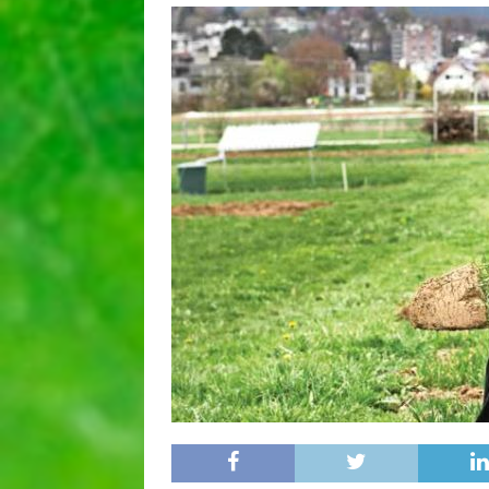
[ 25 juin 2026 ]
Nous voulons
[ 27 mars 2026 ]
Une méthode
QUALITÉ
[ 16 mars 2026 ]
Cause végét
[ 11 octobre 2022 ]
Synthèse
SYNTHÈSE