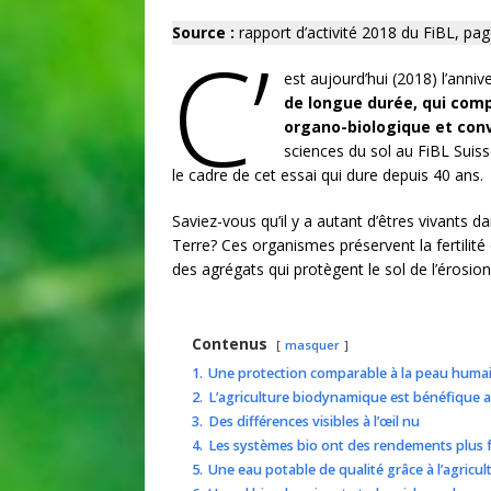
Source :
rapport d’activité 2018 du FiBL, pa
C’
est aujourd’hui (2018) l’anniv
de longue durée, qui comp
organo-biologique et con
sciences du sol au FiBL Suiss
le cadre de cet essai qui dure depuis 40 ans.
Saviez-vous qu’il y a autant d’êtres vivants 
Terre? Ces organismes préservent la fertilité
des agrégats qui protègent le sol de l’érosion 
Contenus
masquer
1.
Une protection comparable à la peau huma
2.
L’agriculture biodynamique est bénéfique a
3.
Des différences visibles à l’œil nu
4.
Les systèmes bio ont des rendements plus f
5.
Une eau potable de qualité grâce à l’agricul