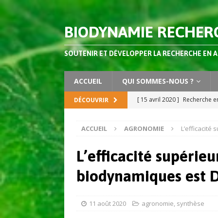
BIODYNAMIE RECHER
SOUTENIR ET DÉVELOPPER LA RECHERCHE EN 
ACCUEIL
QUI SOMMES-NOUS ?
[ 15 avril 2020 ]
Recherche en
DÉCOUVRIR
AGRONOMIE
ACCUEIL
AGRONOMIE
L’efficacit
[ 2 octobre 2019 ]
Dossier s
Agriculture Vol 4 (2019)
AC
L’efficacité supérie
[ 3 juillet 2026 ]
Les préparat
biodynamiques est
composts ?
AGRONOMIE
[ 26 juin 2026 ]
Vers des sys
11 août 2020
agronomie
,
synthèse
apprendre de l’agriculture 