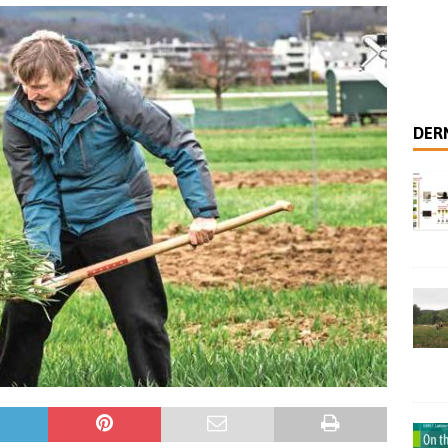
 habiter cette Terre
SCIENCES SOCIALES
 analytique pour distinguer les modes de production viticole
ale – Coopérer avec les plantes pour se nourrir
NEW
DERN
 des recherches scientifiques sur l’agriculture biodynamique