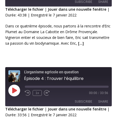
SUBSCRIBE
SHARE
Télécharger le fichier
|
Jouer dans une nouvelle fenêtre
|
Durée: 43:38
|
Enregistré le 7 janvier 2022
SHARE
RSS FEED
Dans ce quatrième épisode, nous partons à la rencontre d’Eric
LINK
Plumet au Domaine La Cabotte en Drôme Provençale.
Vigneron entier et soucieux de bien faire, Eric sait transmettre
EMBED
sa passion du vin biodynamique. Avec Eric,
[…]
L’organisme agricole en question
Épisode 4 : Trouver l’équilibre
1x
00:00
/
33:56
SUBSCRIBE
SHARE
Télécharger le fichier
|
Jouer dans une nouvelle fenêtre
|
Durée: 33:56
|
Enregistré le 7 janvier 2022