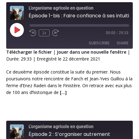
L’organisme agricole en question
Épisode 1-bis : Faire confiance à ses intuitions (suite)
1x
00:00
/
29:33
SUBSCRIBE
SHARE
Télécharger le fichier
|
Jouer dans une nouvelle fenêtre
|
Durée: 29:33
|
Enregistré le 22 décembre 2021
SHARE
RSS FEED
Ce deuxième épisode constitue la suite du premier. Nous
LINK
poursuivons notre rencontre de Fanch et Jean-Yves Guillou à la
ferme d’Enez Raden dans le Finistère. On retrace avec eux plus
EMBED
de 100 ans d’historique de
[…]
L’organisme agricole en question
Épisode 2 : S’organiser autrement