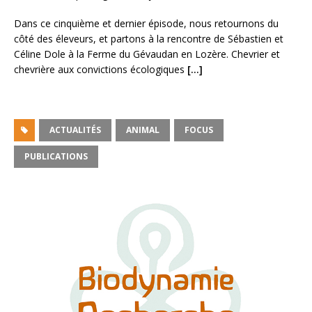
SHARE
RSS FEED
Dans ce cinquième et dernier épisode, nous retournons du
LINK
côté des éleveurs, et partons à la rencontre de Sébastien et
Céline Dole à la Ferme du Gévaudan en Lozère. Chevrier et
EMBED
chevrière aux convictions écologiques
[…]
ACTUALITÉS
ANIMAL
FOCUS
PUBLICATIONS