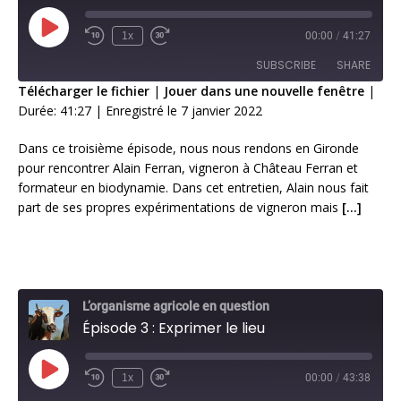
1x
00:00
/
41:27
SUBSCRIBE
SHARE
Télécharger le fichier
|
Jouer dans une nouvelle fenêtre
|
Durée: 41:27
|
Enregistré le 7 janvier 2022
SHARE
RSS FEED
Dans ce troisième épisode, nous nous rendons en Gironde
LINK
pour rencontrer Alain Ferran, vigneron à Château Ferran et
formateur en biodynamie. Dans cet entretien, Alain nous fait
EMBED
part de ses propres expérimentations de vigneron mais
[…]
L’organisme agricole en question
Épisode 3 : Exprimer le lieu
1x
00:00
/
43:38