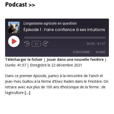
Podcast >>
L’organisme agricole en question
Épisode 1 : Faire confiance à ses intuitions
1x
00:00
/
41:37
SUBSCRIBE
SHARE
Télécharger le fichier
|
Jouer dans une nouvelle fenêtre
|
Durée: 41:37
|
Enregistré le 22 décembre 2021
SHARE
RSS FEED
Dans ce premier épisode, partez à la rencontre de Fanch et
LINK
Jean-Yves Guillou à la ferme d’Enez Raden dans le Finistère. On
retrace avec eux plus de 100 ans d’historique de la ferme : de
EMBED
l’agriculture
[…]