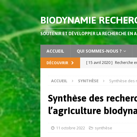
BIODYNAMIE RECHER
SOUTENIR ET DÉVELOPPER LA RECHERCHE EN 
ACCUEIL
QUI SOMMES-NOUS ?
[ 15 avril 2020 ]
Recherche en
DÉCOUVRIR
AGRONOMIE
ACCUEIL
SYNTHÈSE
Synthèse des r
[ 2 octobre 2019 ]
Dossier s
Agriculture Vol 4 (2019)
AC
Synthèse des recherc
[ 3 juillet 2026 ]
Les préparat
l’agriculture biody
composts ?
AGRONOMIE
[ 26 juin 2026 ]
Vers des sys
11 octobre 2022
synthèse
apprendre de l’agriculture 