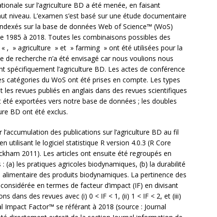
nationale sur l’agriculture BD a été menée, en faisant
ut niveau. L’examen s’est basé sur une étude documentaire
 indexés sur la base de données Web of Science™ (WoS)
 de 1985 à 2018. Toutes les combinaisons possibles des
, » agriculture » et » farming » ont été utilisées pour la
 de recherche n’a été envisagé car nous voulions nous
nt spécifiquement l’agriculture BD. Les actes de conférence
des catégories du WoS ont été prises en compte. Les types
 les revues publiés en anglais dans des revues scientifiques
t été exportées vers notre base de données ; les doubles
ture BD ont été exclus.
l’accumulation des publications sur l’agriculture BD au fil
 utilisant le logiciel statistique R version 4.0.3 (R Core
ckham 2011). Les articles ont ensuite été regroupés en
 (a) les pratiques agricoles biodynamiques, (b) la durabilité
é alimentaire des produits biodynamiques. La pertinence des
é considérée en termes de facteur d’impact (IF) en divisant
ns dans des revues avec (i) 0 < IF < 1, (ii) 1 < IF < 2, et (iii)
al Impact Factor™ se référant à 2018 (source : Journal