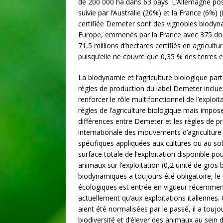
de 200 000 ha dans 63 pays. L’Allemagne pos
suivie par l’Australie (20%) et la France (6%) 
certifiée Demeter sont des vignobles biodyn
Europe, emmenés par la France avec 375 domai
71,5 millions d’hectares certifiés en agricultu
puisqu’elle ne couvre que 0,35 % des terres e
La biodynamie et l’agriculture biologique part
règles de production du label Demeter inclue
renforcer le rôle multifonctionnel de l’explo
règles de l’agriculture biologique mais impos
différences entre Demeter et les règles de pr
internationale des mouvements d’agriculture 
spécifiques appliquées aux cultures ou au sol 
surface totale de l’exploitation disponible pou
animaux sur l’exploitation (0,2 unité de gros bé
biodynamiques a toujours été obligatoire, le 
écologiques est entrée en vigueur récemment,
actuellement qu’aux exploitations italiennes
aient été normalisées par le passé, il a touj
biodiversité et d’élever des animaux au sein de