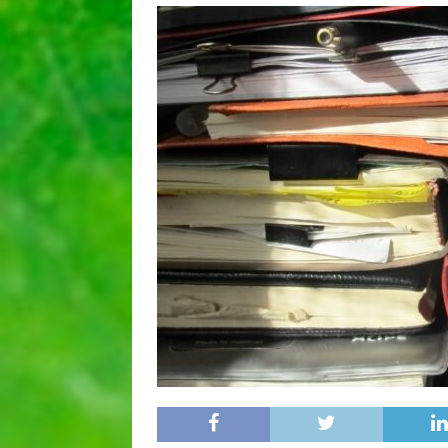
[ 25 juin 2026 ]
Nous voulons
[ 27 mars 2026 ]
Une méthode
QUALITÉ
[ 16 mars 2026 ]
Cause végét
[ 11 octobre 2022 ]
Synthèse
SYNTHÈSE