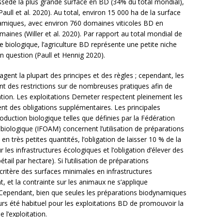
sède la plus grande surface en BD (34% du total mondial),
(Paull et al. 2020). Au total, environ 15 000 ha de la surface
amiques, avec environ 760 domaines viticoles BD en
nes (Willer et al. 2020). Par rapport au total mondial de
re biologique, l’agriculture BD représente une petite niche
n question (Paull et Hennig 2020).
agent la plupart des principes et des règles ; cependant, les
nt des restrictions sur de nombreuses pratiques afin de
itation. Les exploitations Demeter respectent pleinement les
ent des obligations supplémentaires. Les principales
oduction biologique telles que définies par la Fédération
biologique (IFOAM) concernent l’utilisation de préparations
en très petites quantités, l’obligation de laisser 10 % de la
r les infrastructures écologiques et l’obligation d’élever des
tail par hectare). Si l’utilisation de préparations
critère des surfaces minimales en infrastructures
 et la contrainte sur les animaux ne s’applique
. Cependant, bien que seules les préparations biodynamiques
ours été habituel pour les exploitations BD de promouvoir la
 l’exploitation.