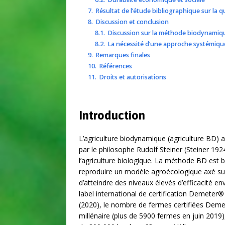
7.
Résultat de l’étude bibliographique sur la 
8.
Discussion et conclusion
8.1.
Discussion sur la méthode biodynamiq
8.2.
La nécessité d’une approche systémiqu
9.
Remarques finales
10.
Références
11.
Droits et autorisations
Introduction
L’agriculture biodynamique (agriculture BD) 
par le philosophe Rudolf Steiner (Steiner 19
l’agriculture biologique. La méthode BD est 
reproduire un modèle agroécologique axé sur
d’atteindre des niveaux élevés d’efficacité e
label international de certification Demeter® 
(2020), le nombre de fermes certifiées Dem
millénaire (plus de 5900 fermes en juin 2019),