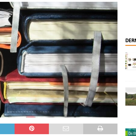
 habiter cette Terre
SCIENCES SOCIALES
 analytique pour distinguer les modes de production viticole
ale – Coopérer avec les plantes pour se nourrir
NEW
DERN
 des recherches scientifiques sur l’agriculture biodynamique