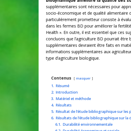
biodynamique améliore la qualité des sol
supplémentaires sont nécessaires pour approf
socio-économique et de qualité alimentaire 
particulièrement prometteur consiste à évalue
dans les fermes BD pour améliorer la fertilit
Health ». En outre, il est essentiel que ces 
concluons que l’agriculture BD pourrait être
supplémentaires devraient être faits en mati
informations supplémentaires aux agriculteur
type d’agriculture biologique.
Contenus
masquer
1.
Résumé
2.
Introduction
3.
Matériel et méthode
4.
Résultats
5.
Résultat de l’étude bibliographique sur les
6.
Résultats de l’étude bibliographique sur la
6.1.
Durabilité environnementale
6.2.
Durabilité économique et sociale