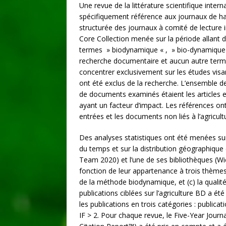
Une revue de la littérature scientifique inter
spécifiquement référence aux journaux de ha
structurée des journaux à comité de lecture
Core Collection menée sur la période allant
termes » biodynamique « , » bio-dynamique « 
recherche documentaire et aucun autre terme
concentrer exclusivement sur les études visa
ont été exclus de la recherche. L’ensemble 
de documents examinés étaient les articles et
ayant un facteur d’impact. Les références on
entrées et les documents non liés à l’agricul
Des analyses statistiques ont été menées sur 
du temps et sur la distribution géographique en
Team 2020) et l’une de ses bibliothèques (Wi
fonction de leur appartenance à trois thèmes :
de la méthode biodynamique, et (c) la qualit
publications ciblées sur l’agriculture BD a ét
les publications en trois catégories : publicatio
IF > 2. Pour chaque revue, le Five-Year Journ