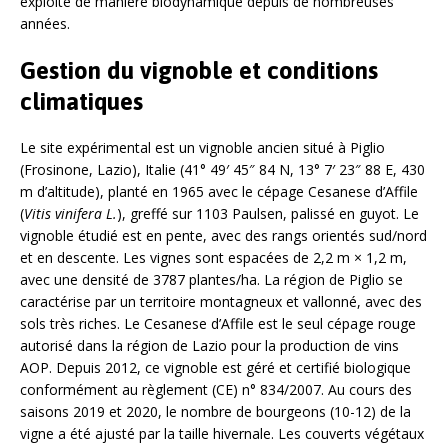
exploité de manière biodynamique depuis de nombreuses
années.
Gestion du vignoble et conditions
climatiques
Le site expérimental est un vignoble ancien situé à Piglio
(Frosinone, Lazio), Italie (41° 49′ 45″ 84 N, 13° 7′ 23″ 88 E, 430
m d’altitude), planté en 1965 avec le cépage Cesanese d’Affile
(
Vitis vinifera L.
), greffé sur 1103 Paulsen, palissé en guyot. Le
vignoble étudié est en pente, avec des rangs orientés sud/nord
et en descente. Les vignes sont espacées de 2,2 m × 1,2 m,
avec une densité de 3787 plantes/ha. La région de Piglio se
caractérise par un territoire montagneux et vallonné, avec des
sols très riches. Le Cesanese d’Affile est le seul cépage rouge
autorisé dans la région de Lazio pour la production de vins
AOP. Depuis 2012, ce vignoble est géré et certifié biologique
conformément au règlement (CE) n° 834/2007. Au cours des
saisons 2019 et 2020, le nombre de bourgeons (10-12) de la
vigne a été ajusté par la taille hivernale. Les couverts végétaux