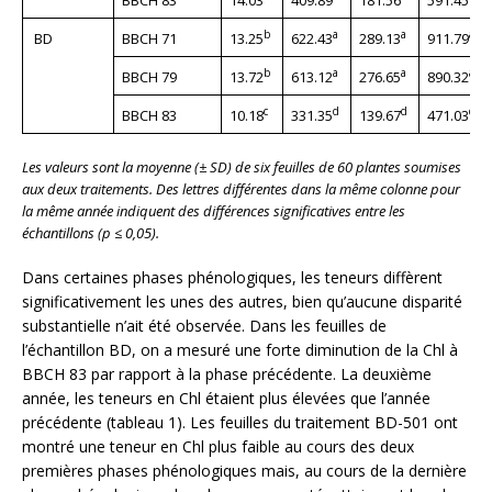
BBCH 83
14.03
409.89
181.56
591.45
b
a
a
a
BD
BBCH 71
13.25
622.43
289.13
911.79
b
a
a
a
BBCH 79
13.72
613.12
276.65
890.32
c
d
d
d
BBCH 83
10.18
331.35
139.67
471.03
Les valeurs sont la moyenne (± SD) de six feuilles de 60 plantes soumises
aux deux traitements. Des lettres différentes dans la même colonne pour
la même année indiquent des différences significatives entre les
échantillons (p ≤ 0,05).
Dans certaines phases phénologiques, les teneurs diffèrent
significativement les unes des autres, bien qu’aucune disparité
substantielle n’ait été observée. Dans les feuilles de
l’échantillon BD, on a mesuré une forte diminution de la Chl à
BBCH 83 par rapport à la phase précédente. La deuxième
année, les teneurs en Chl étaient plus élevées que l’année
précédente (tableau 1). Les feuilles du traitement BD-501 ont
montré une teneur en Chl plus faible au cours des deux
premières phases phénologiques mais, au cours de la dernière