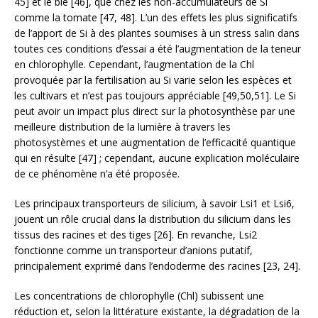
45] et le blé [46], que chez les non-accumulateurs de Si
comme la tomate [47, 48]. L’un des effets les plus significatifs
de l’apport de Si à des plantes soumises à un stress salin dans
toutes ces conditions d’essai a été l’augmentation de la teneur
en chlorophylle. Cependant, l’augmentation de la Chl
provoquée par la fertilisation au Si varie selon les espèces et
les cultivars et n’est pas toujours appréciable [49,50,51]. Le Si
peut avoir un impact plus direct sur la photosynthèse par une
meilleure distribution de la lumière à travers les
photosystèmes et une augmentation de l’efficacité quantique
qui en résulte [47] ; cependant, aucune explication moléculaire
de ce phénomène n’a été proposée.
Les principaux transporteurs de silicium, à savoir Lsi1 et Lsi6,
jouent un rôle crucial dans la distribution du silicium dans les
tissus des racines et des tiges [26]. En revanche, Lsi2
fonctionne comme un transporteur d’anions putatif,
principalement exprimé dans l’endoderme des racines [23, 24].
Les concentrations de chlorophylle (Chl) subissent une
réduction et, selon la littérature existante, la dégradation de la