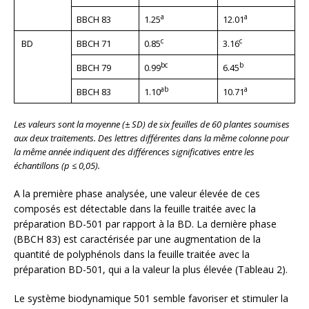
a
a
BBCH 83
1.25
12.01
c
c
BD
BBCH 71
0.85
3.16
bc
b
BBCH 79
0.99
6.45
ab
a
BBCH 83
1.10
10.71
Les valeurs sont la moyenne (± SD) de six feuilles de 60 plantes soumises
aux deux traitements. Des lettres différentes dans la même colonne pour
la même année indiquent des différences significatives entre les
échantillons (p ≤ 0,05).
A la première phase analysée, une valeur élevée de ces
composés est détectable dans la feuille traitée avec la
préparation BD-501 par rapport à la BD. La dernière phase
(BBCH 83) est caractérisée par une augmentation de la
quantité de polyphénols dans la feuille traitée avec la
préparation BD-501, qui a la valeur la plus élevée (Tableau 2).
Le système biodynamique 501 semble favoriser et stimuler la