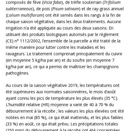
composés de fève (
Vicia faba
), de trèfle souterrain (
Trifolium
subterraneous
), de pois (
Pisum sativum
) et de ray-grass annuel
(
Lolium multiflorum
) ont été semés dans les rangs à la fin de
chaque saison végétative, dans les deux traitements. Aucune
irrigation n’a été appliquée au cours des deux saisons. En
utilisant des produits biologiques autorisés par le règlement
(CE) n° 1112/2002, l’ensemble de la parcelle a été traité de la
même manière pour lutter contre les maladies et les
ravageurs. Le traitement comprenait principalement du cuivre
(en moyenne 5 kg/ha par an) et du soufre (en moyenne 7
kg/ha par an), ce qui a permis de maîtriser les champignons
pathogènes.
Au cours de la saison végétative 2019, les températures ont
été supérieures aux normales saisonnières, le mois d’août
ayant connu les pics de température les plus élevés (35 °C).
L’humidité relative (HR) moyenne a varié de 40 à 70 % du
débourrement à la récolte ; les valeurs les plus élevées ont été
notées en mai (85 %), ce qui était inattendu, et les plus faibles
(33 %) en août, ce qui était prévu. Les précipitations totales
(250 mm) du débourrement à la récolte ont été concentrées