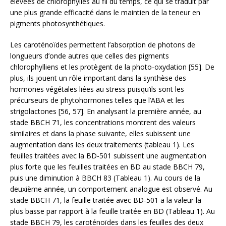
élevées de chlorophylles au fil du temps, ce qui se traduit par
une plus grande efficacité dans le maintien de la teneur en
pigments photosynthétiques.
Les caroténoïdes permettent l’absorption de photons de
longueurs d’onde autres que celles des pigments
chlorophylliens et les protègent de la photo-oxydation [55]. De
plus, ils jouent un rôle important dans la synthèse des
hormones végétales liées au stress puisqu’ils sont les
précurseurs de phytohormones telles que l’ABA et les
strigolactones [56, 57]. En analysant la première année, au
stade BBCH 71, les concentrations montrent des valeurs
similaires et dans la phase suivante, elles subissent une
augmentation dans les deux traitements (tableau 1). Les
feuilles traitées avec la BD-501 subissent une augmentation
plus forte que les feuilles traitées en BD au stade BBCH 79,
puis une diminution à BBCH 83 (Tableau 1). Au cours de la
deuxième année, un comportement analogue est observé. Au
stade BBCH 71, la feuille traitée avec BD-501 a la valeur la
plus basse par rapport à la feuille traitée en BD (Tableau 1). Au
stade BBCH 79, les caroténoïdes dans les feuilles des deux