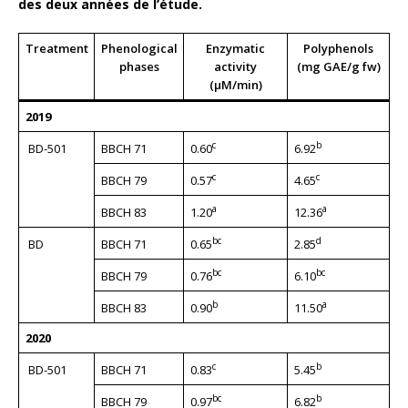
des deux années de l’étude.
Treatment
Phenological
Enzymatic
Polyphenols
phases
activity
(mg GAE/g fw)
(μM/min)
2019
c
b
BD-501
BBCH 71
0.60
6.92
c
c
BBCH 79
0.57
4.65
a
a
BBCH 83
1.20
12.36
bc
d
BD
BBCH 71
0.65
2.85
bc
bc
BBCH 79
0.76
6.10
b
a
BBCH 83
0.90
11.50
2020
c
b
BD-501
BBCH 71
0.83
5.45
bc
b
BBCH 79
0.97
6.82