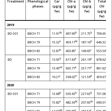
Treatment
Phenological
Car
Chl-a
Chl-b
Total
phases
(μg/g
(μg/g
(μg/g
Chl
fw)
fw)
fw)
(μg/g
fw)
2019
bc
b
b
b
BD-501
BBCH 71
11.91
497.90
211.75
709.65
a
bc
b
b
BBCH 79
15.32
459.17
187.16
646.32
b
c
c
c
BBCH 83
12.87
403.85
149.65
553.50
b
a
a
a
BD
BBCH 71
13.05
617.43
261.19
878.62
ab
a
a
a
BBCH 79
13.45
603.77
257.71
861.62
c
d
d
d
BBCH 83
10.21
338.02
121.59
459.61
2020
b
b
b
b
BD-501
BBCH 71
12.68
503.43
227.63
731.06
a
bc
bc
b
BBCH 79
15.82
482.36
207.65
690.01
ab
c
c
c