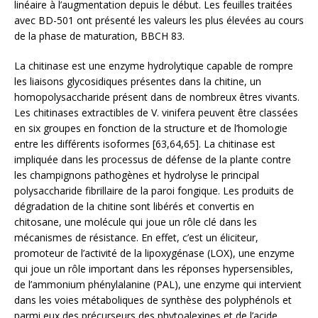
linéaire à l’augmentation depuis le début. Les feuilles traitées
avec BD-501 ont présenté les valeurs les plus élevées au cours
de la phase de maturation, BBCH 83.
La chitinase est une enzyme hydrolytique capable de rompre
les liaisons glycosidiques présentes dans la chitine, un
homopolysaccharide présent dans de nombreux êtres vivants.
Les chitinases extractibles de V. vinifera peuvent être classées
en six groupes en fonction de la structure et de l’homologie
entre les différents isoformes [63,64,65]. La chitinase est
impliquée dans les processus de défense de la plante contre
les champignons pathogènes et hydrolyse le principal
polysaccharide fibrillaire de la paroi fongique. Les produits de
dégradation de la chitine sont libérés et convertis en
chitosane, une molécule qui joue un rôle clé dans les
mécanismes de résistance. En effet, c’est un éliciteur,
promoteur de l’activité de la lipoxygénase (LOX), une enzyme
qui joue un rôle important dans les réponses hypersensibles,
de l’ammonium phénylalanine (PAL), une enzyme qui intervient
dans les voies métaboliques de synthèse des polyphénols et
parmi eux des précurseurs des phytoalexines et de l’acide