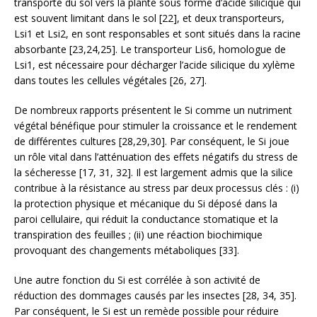
transporté du sol vers la plante sous forme d’acide silicique qui
est souvent limitant dans le sol [22], et deux transporteurs,
Lsi1 et Lsi2, en sont responsables et sont situés dans la racine
absorbante [23,24,25]. Le transporteur Lis6, homologue de
Lsi1, est nécessaire pour décharger l’acide silicique du xylème
dans toutes les cellules végétales [26, 27].
De nombreux rapports présentent le Si comme un nutriment
végétal bénéfique pour stimuler la croissance et le rendement
de différentes cultures [28,29,30]. Par conséquent, le Si joue
un rôle vital dans l’atténuation des effets négatifs du stress de
la sécheresse [17, 31, 32]. Il est largement admis que la silice
contribue à la résistance au stress par deux processus clés : (i)
la protection physique et mécanique du Si déposé dans la
paroi cellulaire, qui réduit la conductance stomatique et la
transpiration des feuilles ; (ii) une réaction biochimique
provoquant des changements métaboliques [33].
Une autre fonction du Si est corrélée à son activité de
réduction des dommages causés par les insectes [28, 34, 35].
Par conséquent, le Si est un remède possible pour réduire