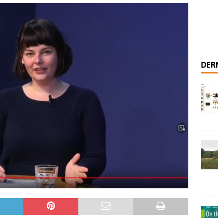
 habiter cette Terre
SCIENCES SOCIALES
 analytique pour distinguer les modes de production viticole
ale – Coopérer avec les plantes pour se nourrir
NEW
DERN
 des recherches scientifiques sur l’agriculture biodynamique