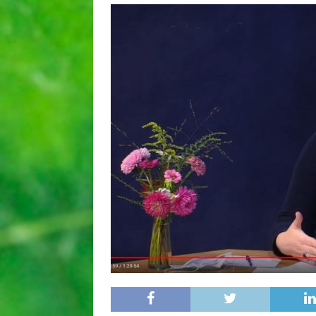
[ 25 juin 2026 ]
Nous voulons
[ 27 mars 2026 ]
Une méthode
QUALITÉ
[ 16 mars 2026 ]
Cause végét
[ 11 octobre 2022 ]
Synthèse
SYNTHÈSE