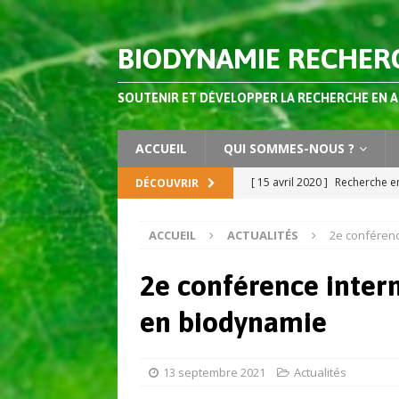
BIODYNAMIE RECHER
SOUTENIR ET DÉVELOPPER LA RECHERCHE EN 
ACCUEIL
QUI SOMMES-NOUS ?
[ 15 avril 2020 ]
Recherche en
DÉCOUVRIR
AGRONOMIE
ACCUEIL
ACTUALITÉS
2e conférenc
[ 2 octobre 2019 ]
Dossier s
Agriculture Vol 4 (2019)
AC
2e conférence intern
[ 3 juillet 2026 ]
Les préparat
en biodynamie
composts ?
AGRONOMIE
[ 26 juin 2026 ]
Vers des sys
13 septembre 2021
Actualités
apprendre de l’agriculture 