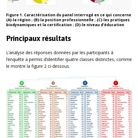
Figure 1.
Caractérisation du panel interrogé en ce qui concerne
(A
)-la région ;
(B
)-la position professionnelle ;
(C
)-les pratiques
biodynamiques et la certification ;
(D
)-le niveau d’éducation
Principaux résultats
L’analyse des réponses données par les participants à
l’enquête a permis d’identifier quatre classes distinctes, comme
le montre la figure 2 ci-dessous.