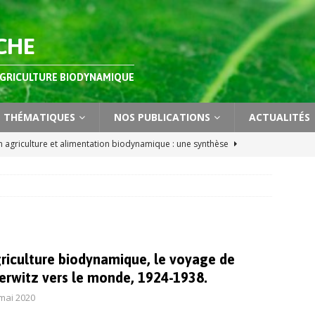
CHE
AGRICULTURE BIODYNAMIQUE
THÉMATIQUES
NOS PUBLICATIONS
ACTUALITÉS
 agriculture et alimentation biodynamique : une synthèse
pécial sur la recherche en biodynamie dans la revue Open
TUALITÉS
ions biodynamiques : des biostimulants pour le sol et les
griculture biodynamique, le voyage de
erwitz vers le monde, 1924-1938.
tèmes en polyculture-élevage intégrés et autonomes : que peut-on
mai 2020
biodynamique ?
ÉLEVAGE