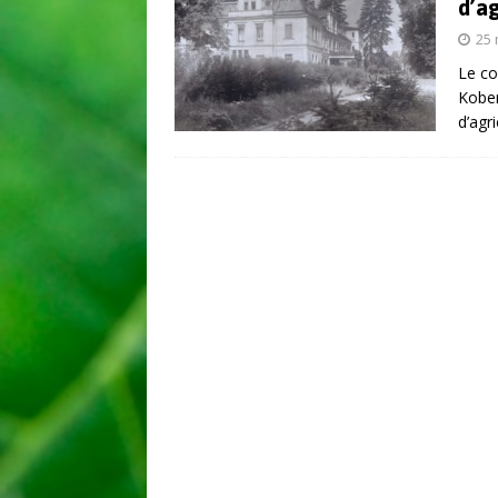
d’ag
25 
Le co
Kober
d’agr