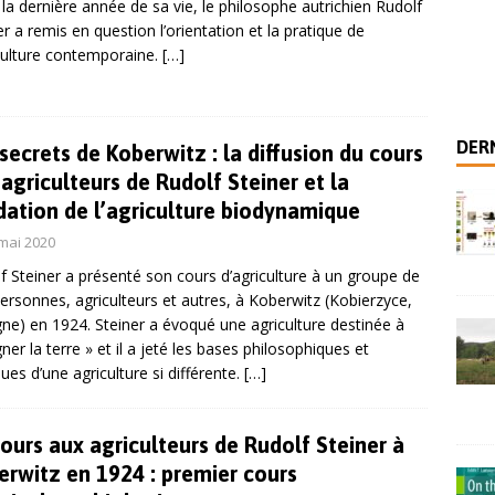
la dernière année de sa vie, le philosophe autrichien Rudolf
er a remis en question l’orientation et la pratique de
 habiter cette Terre
SCIENCES SOCIALES
iculture contemporaine.
[…]
 analytique pour distinguer les modes de production viticole
ale – Coopérer avec les plantes pour se nourrir
NEW
DERN
secrets de Koberwitz : la diffusion du cours
agriculteurs de Rudolf Steiner et la
 des recherches scientifiques sur l’agriculture biodynamique
dation de l’agriculture biodynamique
mai 2020
f Steiner a présenté son cours d’agriculture à un groupe de
ersonnes, agriculteurs et autres, à Koberwitz (Kobierzyce,
ne) en 1924. Steiner a évoqué une agriculture destinée à
gner la terre » et il a jeté les bases philosophiques et
ques d’une agriculture si différente.
[…]
ours aux agriculteurs de Rudolf Steiner à
erwitz en 1924 : premier cours