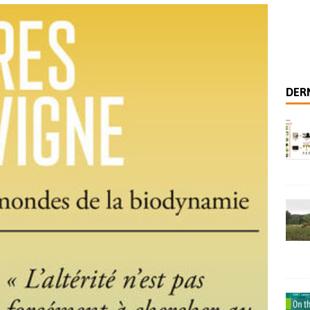
 habiter cette Terre
SCIENCES SOCIALES
 analytique pour distinguer les modes de production viticole
ale – Coopérer avec les plantes pour se nourrir
NEW
DERN
 des recherches scientifiques sur l’agriculture biodynamique