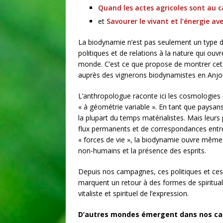
Quand les actes agricoles sont au 
et
Savourer le vivant et l’énergie a
La biodynamie n’est pas seulement un type d’
politiques et de relations à la nature qui o
monde. C’est ce que propose de montrer cet 
auprès des vignerons biodynamistes en Anjo
L’anthropologue raconte ici les cosmologies q
« à géométrie variable ». En tant que paysan
la plupart du temps matérialistes. Mais leurs
flux permanents et de correspondances entre 
« forces de vie », la biodynamie ouvre même 
non-humains et la présence des esprits.
Depuis nos campagnes, ces politiques et ces
marquent un retour à des formes de spiritua
vitaliste et spirituel de l’expression.
D’autres mondes émergent dans nos c