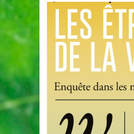
[ 25 juin 2026 ]
Nous voulons
[ 27 mars 2026 ]
Une méthode
QUALITÉ
[ 16 mars 2026 ]
Cause végét
[ 11 octobre 2022 ]
Synthèse
SYNTHÈSE