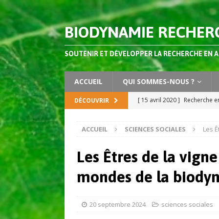
BIODYNAMIE RECHER
SOUTENIR ET DÉVELOPPER LA RECHERCHE EN 
ACCUEIL
QUI SOMMES-NOUS ?
[ 15 avril 2020 ]
Recherche en
DÉCOUVRIR
AGRONOMIE
ACCUEIL
SCIENCES SOCIALES
Les Ê
[ 2 octobre 2019 ]
Dossier s
Agriculture Vol 4 (2019)
AC
Les Êtres de la vign
[ 3 juillet 2026 ]
Les préparat
mondes de la biody
composts ?
AGRONOMIE
[ 26 juin 2026 ]
Vers des sys
20 septembre 2024
sciences sociales
apprendre de l’agriculture 